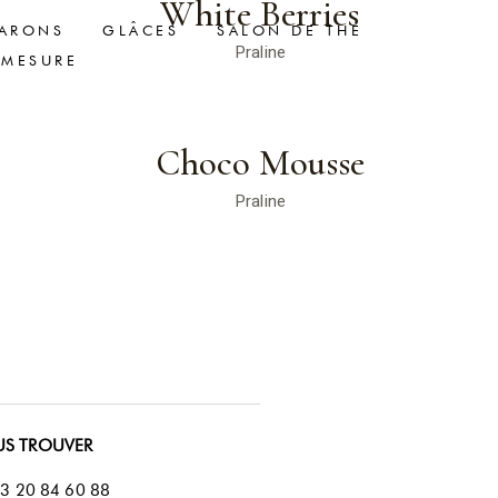
White Berries
ARONS
GLÂCES
SALON DE THÉ
Praline
-MESURE
Choco Mousse
Praline
S TROUVER
3 20 84 60 88