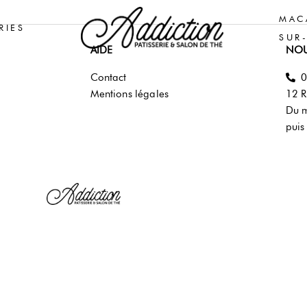
MAC
RIES
SUR
AIDE
NOU
Contact
0
Mentions légales
12 R
Du m
puis