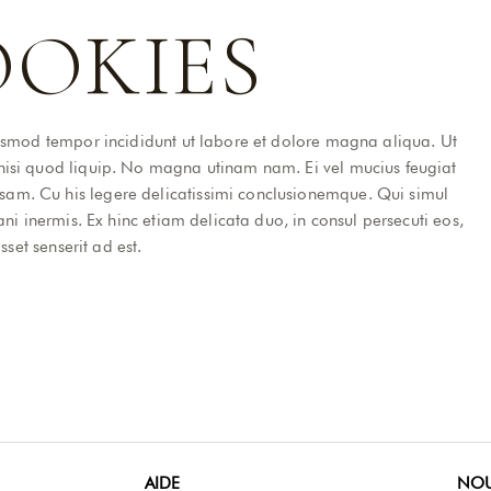
OOKIES
iusmod tempor incididunt ut labore et dolore magna aliqua. Ut
nisi quod liquip. No magna utinam nam. Ei vel mucius feugiat
am. Cu his legere delicatissimi conclusionemque. Qui simul
ani inermis. Ex hinc etiam delicata duo, in consul persecuti eos,
sset senserit ad est.
AIDE
NOU